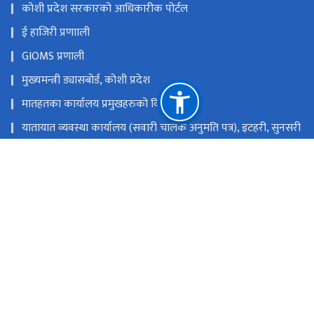
कोशी प्रदेश सरकारको आधिकारीक पोर्टल
ई हाजिरी प्रणााली
GIOMS प्रणाली
मुख्यमन्त्री ड्यासबोर्ड, कोशी प्रदेश
मातहतका कार्यालय प्रमुखहरुको विवरण
यातायात व्यवस्था कार्यालय (सवारी चालक अनुमति पत्र), इटहरी, सुनसरी
यातायात व्यवस्था कार्यालय, विराटनगर, मोरङ
यातायात व्यवस्था सेवा कार्यालय, धनकुटा
यातायात व्यवस्था कार्यालय (सवारी), इटहरी, सुनसरी
राष्ट्रिय प्राकृतिक स्रोत तथा वित्त आयोग
विराटनगर, नेपाल
info.moial@koshi.gov.np
०२१-४७०१६८