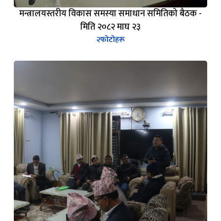
मिति २०८२ माघ २३
२
फोटोहरू
माननीय मन्त्रीज्यूद्वारा पदभार ग्रहण