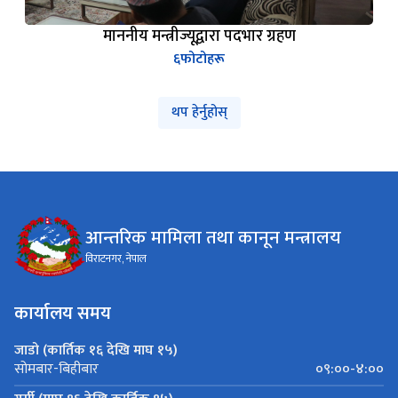
६
फोटोहरू
थप हेर्नुहोस्
आन्तरिक मामिला तथा कानून मन्त्रालय
विराटनगर, नेपाल
कार्यालय समय
जाडो (कार्तिक १६ देखि माघ १५)
०९:००-४:००
सोमबार-बिहीबार
गर्मी (माघ १६ देखि कार्तिक १५)
०९:००-५:००
सोमबार-बिहीबार