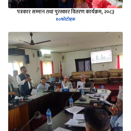
१०
फोटोहरू
प्रदेश विपद् व्यवस्थापन कार्यकारी समितिको बैठक-२०८२ चैत्र