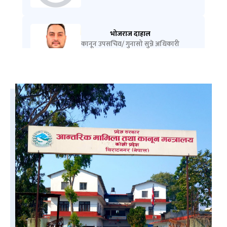
भोजराज दाहाल
कानून उपसचिव/ गुनासो सुन्ने अधिकारी
9841667068
शम्भु कुमार शाह
सूचना अधिकारी
9852070047