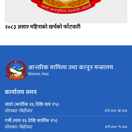
२०८३ असार महिनाको खर्चको फाँटवारी
आन्तरिक मामिला तथा कानून मन्त्रालय
विराटनगर, नेपाल
कार्यालय समय
जाडो (कार्तिक १६ देखि माघ १५)
०९:००-४:००
सोमबार-बिहीबार
गर्मी (माघ १६ देखि कार्तिक १५)
०९:००-५:००
सोमबार-बिहीबार