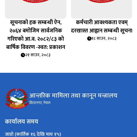
सूचनाको हक सम्बन्धी ऐन,
कर्मचारी आवश्यकता एवम्
२०६४ बमोजिम सार्वजनिक
दरखास्त आह्वान सम्बन्धी सूचना
गरिएको आ.व. २०८२/८३ को
१८ साउन, २०८३
बार्षिक विवरण -स्वत: प्रकाशन
२१ साउन, २०८३
आन्तरिक मामिला तथा कानून मन्त्रालय
विराटनगर, नेपाल
कार्यालय समय
जाडो (कार्तिक १६ देखि माघ १५)