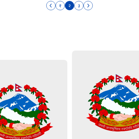
१
२
३