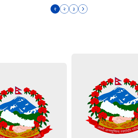
१
२
३