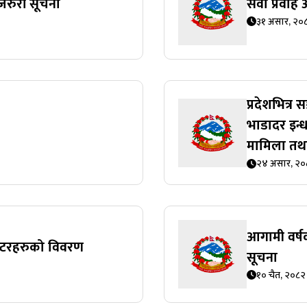
त जरुरी सूचना
सेवा प्रवाह 
३१ असार, २०
प्रदेशभित्र
भाडादर इन
मामिला तथा 
२४ असार, २०
आगामी वर्षक
सेन्टरहरुको विवरण
सूचना
१० चैत, २०८२