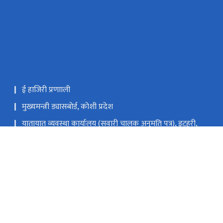
ई हाजिरी प्रणााली
मुख्यमन्त्री ड्यासबोर्ड, कोशी प्रदेश
यातायात व्यवस्था कार्यालय (सवारी चालक अनुमति पत्र), इटहरी,
सुनसरी
यातायात व्यवस्था सेवा कार्यालय, धनकुटा
राष्ट्रिय प्राकृतिक स्रोत तथा वित्त आयोग
विराटनगर, नेपाल
info.moial@koshi.gov.np
०२१-४७०१६८