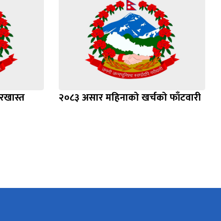
रखास्त
२०८३ असार महिनाको खर्चको फाँटवारी