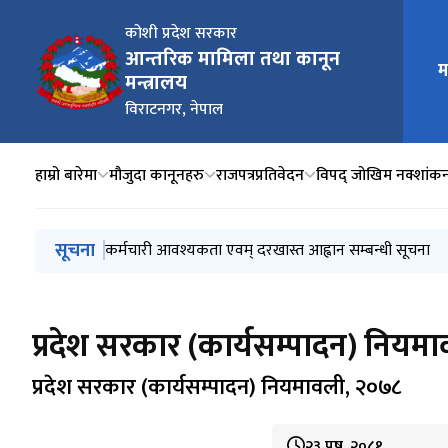
कोशी प्रदेश सरकार
आन्तरिक मामिला तथा कानून
मुख्य न
म
मन्त्रालय
विराटनगर, नेपाल
हाम्रो बारेमा
मौजुदा कानूनहरु
राजपत्र
प्रतिवेदन
विपद् जोखिम नक्शांक
मुख्य नेभिगेसनमा जानुहोस्
सूचना
ग्रामीण सडक सञ्जाल सुधार आयोजना-अतिरिक्त लगानीको कारणले 
सूचनाको हक सम्बन्धी ऐन, २०६४ बमोजिम सार्वजनिक गरिएको
कर्मचारी आवश्यकता एवम् दरखास्त आह्वान सम्बन्धी सूचना
२०८३ असार महिनाको खर्चको फाँटवारी
कोशी प्रदेश सार्वजनिक खरिद नियमावली, २०८३
प्रदेश सरकार (कार्यसम्पादन) नियम
प्रदेश सरकार (कार्यसम्पादन) नियमावली, २०७८
२३ पुष, २०८१